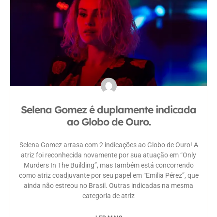
Selena Gomez é duplamente indicada
ao Globo de Ouro.
Selena Gomez arrasa com 2 indicações ao Globo de Ouro! A
atriz foi reconhecida novamente por sua atuação em “Only
Murders In The Building”, mas também está concorrendo
como atriz coadjuvante por seu papel em “Emilia Pérez”, que
ainda não estreou no Brasil. Outras indicadas na mesma
categoria de atriz