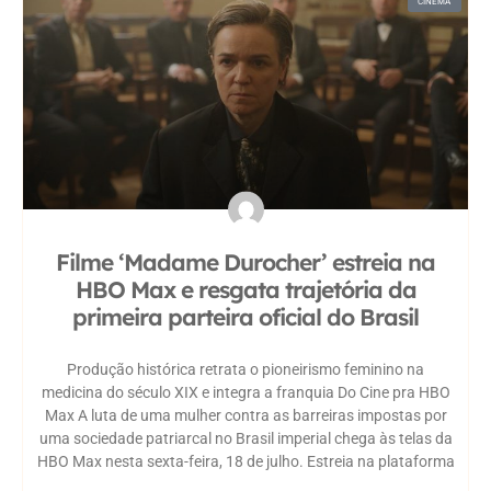
CINEMA
Filme ‘Madame Durocher’ estreia na
HBO Max e resgata trajetória da
primeira parteira oficial do Brasil
Produção histórica retrata o pioneirismo feminino na
medicina do século XIX e integra a franquia Do Cine pra HBO
Max A luta de uma mulher contra as barreiras impostas por
uma sociedade patriarcal no Brasil imperial chega às telas da
HBO Max nesta sexta-feira, 18 de julho. Estreia na plataforma