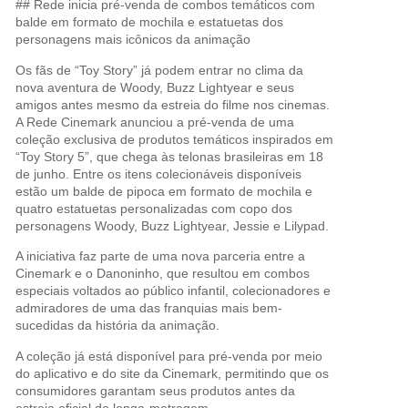
## Rede inicia pré-venda de combos temáticos com
balde em formato de mochila e estatuetas dos
personagens mais icônicos da animação
Os fãs de “Toy Story” já podem entrar no clima da
nova aventura de Woody, Buzz Lightyear e seus
amigos antes mesmo da estreia do filme nos cinemas.
A Rede Cinemark anunciou a pré-venda de uma
coleção exclusiva de produtos temáticos inspirados em
“Toy Story 5”, que chega às telonas brasileiras em 18
de junho. Entre os itens colecionáveis disponíveis
estão um balde de pipoca em formato de mochila e
quatro estatuetas personalizadas com copo dos
personagens Woody, Buzz Lightyear, Jessie e Lilypad.
A iniciativa faz parte de uma nova parceria entre a
Cinemark e o Danoninho, que resultou em combos
especiais voltados ao público infantil, colecionadores e
admiradores de uma das franquias mais bem-
sucedidas da história da animação.
A coleção já está disponível para pré-venda por meio
do aplicativo e do site da Cinemark, permitindo que os
consumidores garantam seus produtos antes da
estreia oficial do longa-metragem.