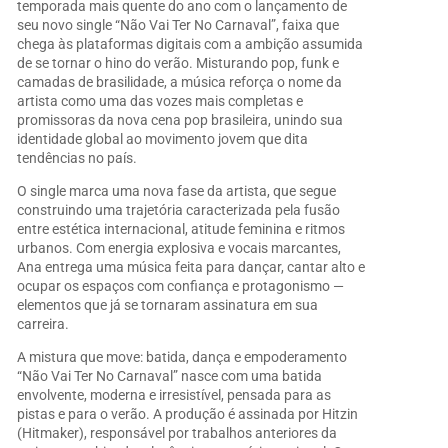
temporada mais quente do ano com o lançamento de
seu novo single “Não Vai Ter No Carnaval”, faixa que
chega às plataformas digitais com a ambição assumida
de se tornar o hino do verão. Misturando pop, funk e
camadas de brasilidade, a música reforça o nome da
artista como uma das vozes mais completas e
promissoras da nova cena pop brasileira, unindo sua
identidade global ao movimento jovem que dita
tendências no país.
O single marca uma nova fase da artista, que segue
construindo uma trajetória caracterizada pela fusão
entre estética internacional, atitude feminina e ritmos
urbanos. Com energia explosiva e vocais marcantes,
Ana entrega uma música feita para dançar, cantar alto e
ocupar os espaços com confiança e protagonismo —
elementos que já se tornaram assinatura em sua
carreira.
A mistura que move: batida, dança e empoderamento
“Não Vai Ter No Carnaval” nasce com uma batida
envolvente, moderna e irresistível, pensada para as
pistas e para o verão. A produção é assinada por Hitzin
(Hitmaker), responsável por trabalhos anteriores da