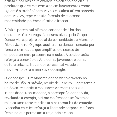
artista e por hits de relevância no cenário nacional. O
produtor, que esteve com Ana em lançamentos como
“Quem é o Brabão” com MC K9 e “Calma aí” em parceria
com MC GW, repete aqui a fórmula de sucesso:
modernidade, potência rítmica e frescor.
A faixa, porém, vai além da sonoridade. Um dos
destaques é a coreografia desenvolvida pelo Grupo
Dance Maré, projeto social da comunidade da Maré, no
Rio de Janeiro. O grupo assina uma dança marcada por
força e identidade, que amplifica o discurso de
empoderamento presente na música. A colaboração
reforça a conexão de Ana com a juventude e com a
cultura urbana, trazendo representatividade e
movimento para a narrativa do single.
O videoclipe — um vibrante dance video gravado no
bairro de São Cristóvão, no Rio de Janeiro — apresenta a
união entre a artista e o Dance Maré em toda sua
intensidade. Nas imagens, a coreografia ganha vida,
revelando a energia, o ritmo e o frescor que fazem da
música uma forte candidata a se tornar hit da estação.
A escolha estética reforça a liberdade corporal e a força
feminina que permeiam a trajetória de Ana.