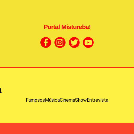
Portal Mistureba!
a
Famosos
Música
Cinema
Show
Entrevista