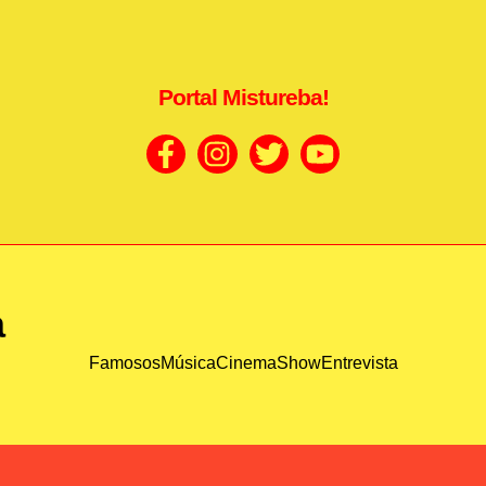
Portal Mistureba!
a
Famosos
Música
Cinema
Show
Entrevista