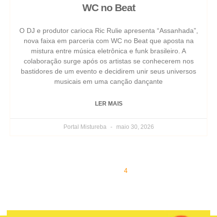
WC no Beat
O DJ e produtor carioca Ric Rulie apresenta “Assanhada”,
nova faixa em parceria com WC no Beat que aposta na
mistura entre música eletrônica e funk brasileiro. A
colaboração surge após os artistas se conhecerem nos
bastidores de um evento e decidirem unir seus universos
musicais em uma canção dançante
LER MAIS
Portal Mistureba
maio 30, 2026
« Previous
1
2
3
4
5
Next »