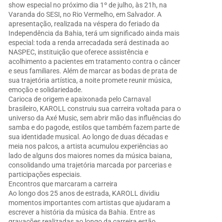
show especial no próximo dia 1º de julho, às 21h, na
Varanda do SESI, no Rio Vermelho, em Salvador. A
apresentação, realizada na véspera do feriado da
Independência da Bahia, terá um significado ainda mais
especial: toda a renda arrecadada será destinada ao
NASPEC, instituição que oferece assistência e
acolhimento a pacientes em tratamento contra o câncer
e seus familiares. Além de marcar as bodas de prata de
sua trajetória artística, a noite promete reunir música,
emoção e solidariedade.
Carioca de origem e apaixonada pelo Carnaval
brasileiro, KAROLL construiu sua carreira voltada para o
universo da Axé Music, sem abrir mão das influências do
samba e do pagode, estilos que também fazem parte de
sua identidade musical. Ao longo de duas décadas e
meia nos palcos, a artista acumulou experiências ao
lado de alguns dos maiores nomes da música baiana,
consolidando uma trajetória marcada por parcerias e
participações especiais.
Encontros que marcaram a carreira
Ao longo dos 25 anos de estrada, KAROLL dividiu
momentos importantes com artistas que ajudaram a
escrever a história da música da Bahia. Entre as
gravações realizadas ao longo da carreira estão