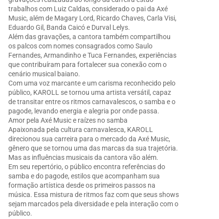
trabalhos com Luiz Caldas, considerado o pai da Axé
Music, além de Magary Lord, Ricardo Chaves, Carla Visi,
Eduardo Gil, Banda Caicó e Durval Lelys.
Além das gravações, a cantora também compartilhou
os palcos com nomes consagrados como Saulo
Fernandes, Armandinho e Tuca Fernandes, experiências
que contribuíram para fortalecer sua conexão com o
cenário musical baiano.
Com uma voz marcante e um carisma reconhecido pelo
público, KAROLL se tornou uma artista versátil, capaz
de transitar entre os ritmos carnavalescos, o samba e o
pagode, levando energia e alegria por onde passa.
Amor pela Axé Music e raízes no samba
Apaixonada pela cultura carnavalesca, KAROLL
direcionou sua carreira para o mercado da Axé Music,
gênero que se tornou uma das marcas da sua trajetória.
Mas as influências musicais da cantora vão além.
Em seu repertório, o público encontra referências do
samba e do pagode, estilos que acompanham sua
formação artística desde os primeiros passos na
música. Essa mistura de ritmos faz com que seus shows
sejam marcados pela diversidade e pela interação com o
público.