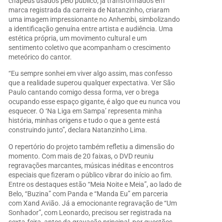
chapéus usados pelo público, já transformados em
marca registrada da carreira de Natanzinho, criaram
uma imagem impressionante no Anhembi, simbolizando
a identificação genuína entre artista e audiência. Uma
estética própria, um movimento cultural e um
sentimento coletivo que acompanham o crescimento
meteórico do cantor.
“Eu sempre sonhei em viver algo assim, mas confesso
que a realidade superou qualquer expectativa. Ver São
Paulo cantando comigo dessa forma, ver o brega
ocupando esse espaço gigante, é algo que eu nunca vou
esquecer. O ‘Na Liga em Sampa’ representa minha
história, minhas origens e tudo o que a gente está
construindo junto”, declara Natanzinho Lima.
O repertório do projeto também refletiu a dimensão do
momento. Com mais de 20 faixas, o DVD reuniu
regravações marcantes, músicas inéditas e encontros
especiais que fizeram o público vibrar do início ao fim.
Entre os destaques estão “Meia Noite e Meia”, ao lado de
Belo, “Buzina” com Panda e “Manda Eu” em parceria
com Xand Avião. Já a emocionante regravação de “Um
Sonhador”, com Leonardo, precisou ser registrada na
sexta-feira, antes da gravação principal, por questões