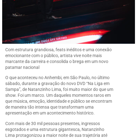
Com estrutura grandiosa, feats inéditos e uma conexão
emocionante com o público, artista vive noite mais
marcante da carreira e consolida o brega em um novo
patamar nacional
O que aconteceu no Anhembi, em São Paulo, no último
sábado, durante a gravação do novo DVD “Na Liga em
Sampa”, de Natanzinho Lima, foi muito maior do que um
show. Foi um marco. Um daqueles momentos raros em
que música, emoção, identidade e público se encontram
de maneira tão intensa que transformam uma
apresentação em um acontecimento histórico.
Com mais de 30 mil pessoas presentes, ingressos
esgotados e uma estrutura gigantesca, Natanzinho
Lima protagonizou a maior noite de sua trajetória até