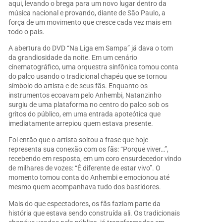
aqui, levando o brega para um novo lugar dentro da
música nacional e provando, diante de São Paulo, a
força de um movimento que cresce cada vez mais em
todo o país.
A abertura do DVD “Na Liga em Sampa” já dava o tom
da grandiosidade da noite. Em um cenário
cinematográfico, uma orquestra sinfônica tomou conta
do palco usando o tradicional chapéu que se tornou
símbolo do artista e de seus fãs. Enquanto os
instrumentos ecoavam pelo Anhembi, Natanzinho
surgiu de uma plataforma no centro do palco sob os
gritos do público, em uma entrada apoteótica que
imediatamente arrepiou quem estava presente.
Foi então que o artista soltou a frase que hoje
representa sua conexão com os fãs: “Porque viver…”,
recebendo em resposta, em um coro ensurdecedor vindo
de milhares de vozes: “É diferente de estar vivo”. O
momento tomou conta do Anhembi e emocionou até
mesmo quem acompanhava tudo dos bastidores.
Mais do que espectadores, os fãs faziam parte da
história que estava sendo construída ali. Os tradicionais